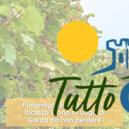
Puegnago del Garda: una
località vicina al Lago di
Garda da non perdere