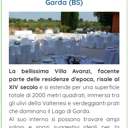
Garda (BS)
Foto panorami
Chiese
Agriturismi
Ciclismo
Mercatini
Manutenzione piscine
Chiesa di Santa Maria
Campeggi
Equitazione
Serre e vivai
Giardinieri
Fast food
Prodotti tipici: Vino Groppello
Ristoranti
La bellissima Villa Avanzi, facente
parte delle residenze d'epoca, risale al
XIV secolo
e si estende per una superficie
totale di 2000 metri quadrati, immersa tra
gli ulivi della Valtenesi e verdeggianti prati
che dominano il Lago di Garda.
Al suo interno si possono trovare ampi
saloni e spazi suggestivi ideali per la