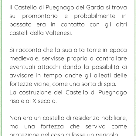
Chiesa di Santa Maria
Campeggi
Equitazione
Serre e vivai
Giardinieri
Il Castello di Puegnago del Garda si trova
su promontorio e probabilmente in
Fast food
Prodotti tipici: Vino Groppello
passato era in contatto con gli altri
Ristoranti
castelli della Valtenesi.
Si racconta che la sua alta torre in epoca
medievale, servisse proprio a controllare
eventuali attacchi dando la possibilità di
avvisare in tempo anche gli alleati delle
fortezze vicine, come una sorta di spia.
La costruzione del Castello di Puegnago
risale al X secolo.
Non era un castello di residenza nobiliare,
ma una fortezza che serviva come
protezione nel caso ci fosse un pericolo.