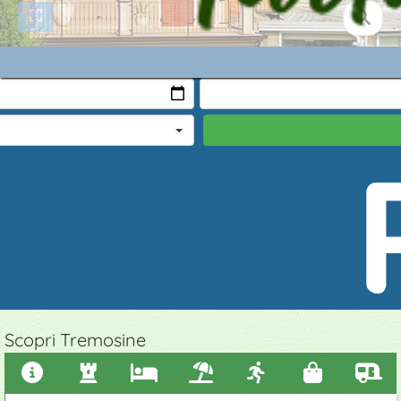
e
ambi
Scopri Tremosine