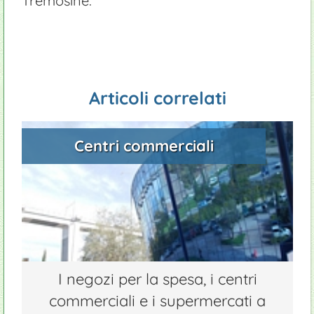
Tremosine.
Campeggi
Impianti sport
Rimessaggio roulotte
Appartamenti
Windsurf
Manutenzione piscine
Ristoranti
Parapendio
Giardinieri
Articoli correlati
Centri commerciali
I negozi per la spesa, i centri
commerciali e i supermercati a