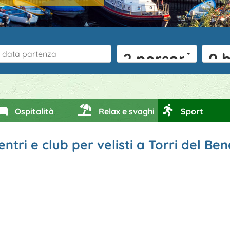
2 persone
0 
Ospitalità
Relax e svaghi
Sport
entri e club per velisti a Torri del Be