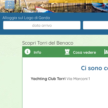
Alloggia sul Lago di Garda
Scopri Torri del Benaco
Info
Cosa vedere
Ci sono c
Yachting Club Torri
Via Marconi 1