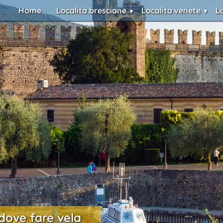
Home
Localita bresciane
Localita venete
L
 dove fare vela