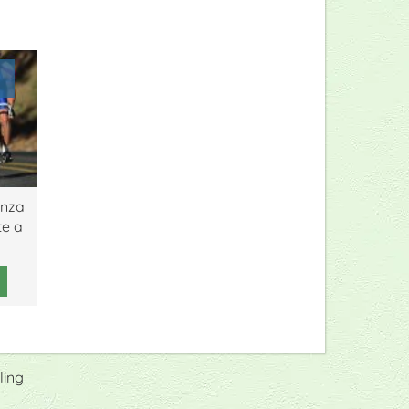
enza
te a
ling