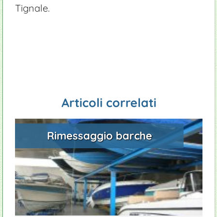
Campeggi
Giardinieri
Tignale.
Appartamenti
Ristoranti
Articoli correlati
Rimessaggio barche