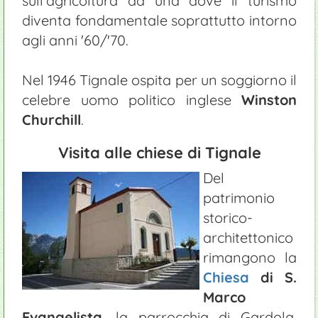
sull'agricoltura ad una dove il turismo
diventa fondamentale soprattutto intorno
agli anni '60/'70.
Nel 1946 Tignale ospita per un soggiorno il
celebre uomo politico inglese
Winston
Churchill
.
Visita alle chiese di Tignale
Del
patrimonio
storico-
architettonico
rimangono la
Chiesa
di S.
Marco
Evangelista
, la parrocchia di Gardola,