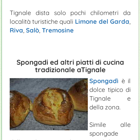
Tignale dista solo pochi chilometri da
località turistiche quali
Limone del Garda
,
Riva
,
Salò
,
Tremosine
Spongadi ed altri piatti di cucina
tradizionale aTignale
Spongadì
è il
dolce tipico di
Tignale e
della zona.
Simile alle
spongade