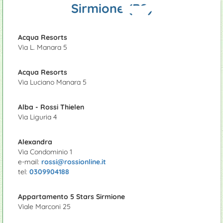
Foto panorami
Castelli e Dimore
Bed and Breakfast
Locali notturni
Tennis
Outlet e spacci aziendali
Rimessaggio roulotte
Sirmione (BS)
Le Grotte di Catullo
Agriturismi
Eventi sagre
Sport estremi: Quad
Mercatini
Aree di sosta camper
Acqua Resorts
Campeggi
Ciclismo
Serre e vivai
Manutenzione piscine
Via L. Manara 5
Appartamenti
Passeggiata lungolago di Lugana
Prodotti tipici
Giardinieri
Acqua Resorts
Via Luciano Manara 5
Ristoranti
Alba - Rossi Thielen
Via Liguria 4
Alexandra
Via Condominio 1
e-mail:
rossi@rossionline.it
tel:
0309904188
Appartamento 5 Stars Sirmione
Viale Marconi 25