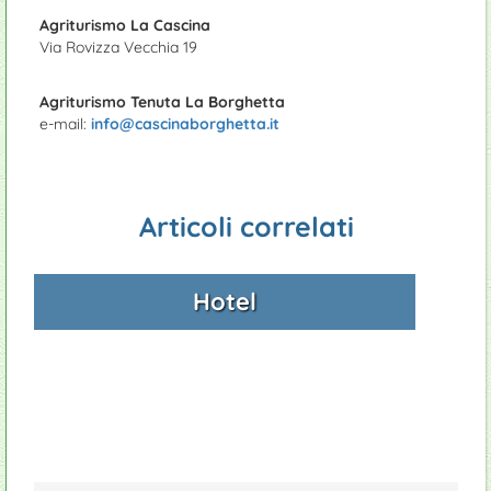
Campeggi
Ciclismo
Serre e vivai
Manutenzione piscine
Agriturismo La Cascina
Via Rovizza Vecchia 19
Appartamenti
Passeggiata lungolago di Lugana
Prodotti tipici
Giardinieri
Agriturismo Tenuta La Borghetta
Ristoranti
e-mail:
info@cascinaborghetta.it
Articoli correlati
Hotel