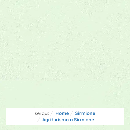
sei qui:
Home
Sirmione
Agriturismo a Sirmione