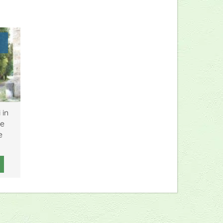
 in
le
e