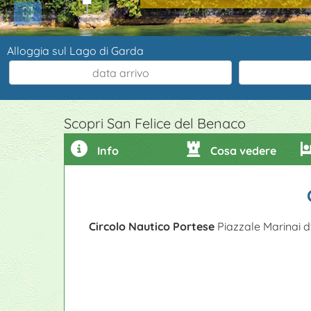
Alloggia sul Lago di Garda
Scopri San Felice del Benaco
Info
Cosa vedere
Circolo Nautico Portese
Piazzale Marinai d'