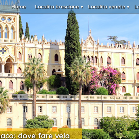
Home
Localita bresciane
Localita venete
L
naco: dove fare vela