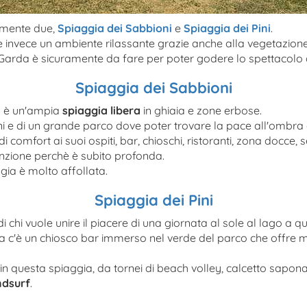
lmente due,
Spiaggia dei Sabbioni
e
Spiaggia dei Pini
.
e invece un ambiente rilassante grazie anche alla vegetazione
Garda è sicuramente da fare per poter godere lo spettacolo 
Spiaggia dei Sabbioni
a
è un'ampia
spiaggia libera
in ghiaia e zone erbose.
 e di un grande parco dove poter trovare la pace all'ombra d
comfort ai suoi ospiti, bar, chioschi, ristoranti, zona docce, ser
enzione perchè è subito profonda.
ggia è molto affollata.
Spiaggia dei Pini
 di chi vuole unire il piacere di una giornata al sole al lago a q
rda c'è un chiosco bar immerso nel verde del parco che offre mus
e in questa spiaggia, da tornei di beach volley, calcetto sapon
ndsurf
.