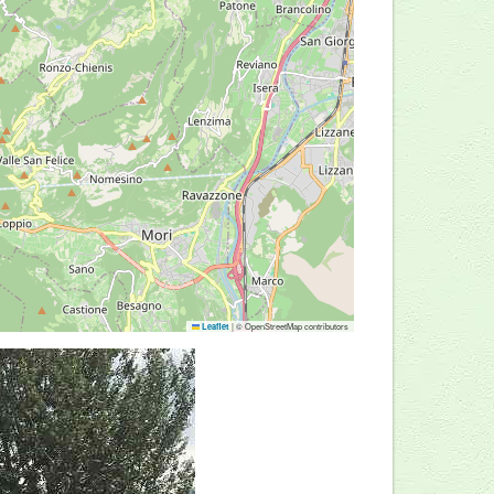
|
© OpenStreetMap contributors
Leaflet