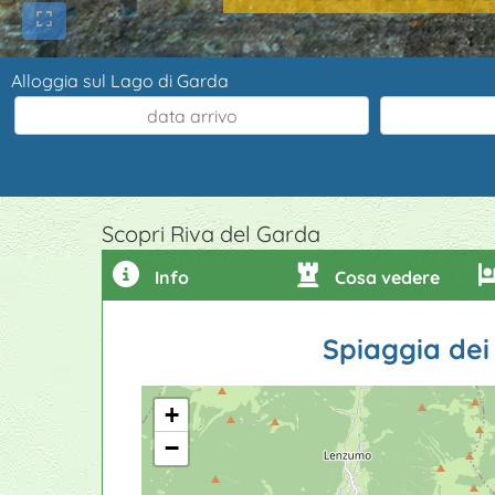
Alloggia sul Lago di Garda
Scopri Riva del Garda
Info
Cosa vedere
Spiaggia dei
+
−