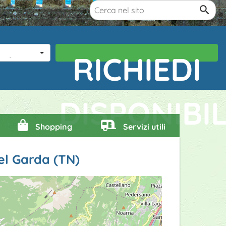
one
 bambini
RICHIEDI
DISPONIBIL
Shopping
Servizi utili
del Garda (TN)