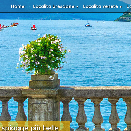
Home
Localita bresciane
Localita venete
L
 spiagge più belle