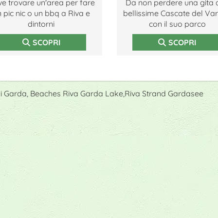
e trovare un'area per fare
Da non perdere una gita a
 pic nic o un bbq a Riva e
bellissime Cascate del Va
dintorni
con il suo parco
SCOPRI
SCOPRI
o di Garda, Beaches Riva Garda Lake,Riva Strand Gardasee