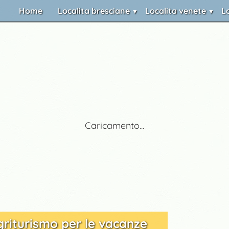
Home
Localita bresciane
Localita venete
L
Caricamento...
griturismo per le vacanze