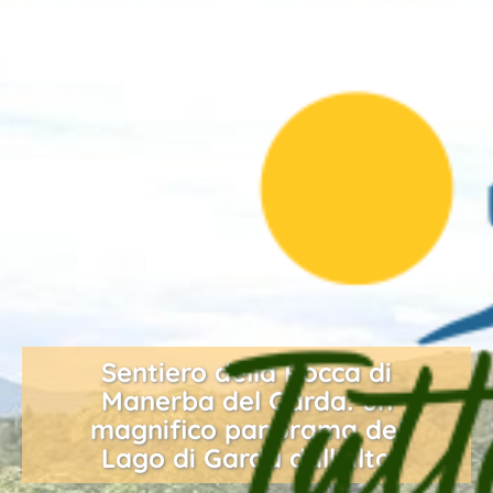
Sentiero della Rocca di
Manerba del Garda: un
magnifico panorama del
Lago di Garda dall'alto