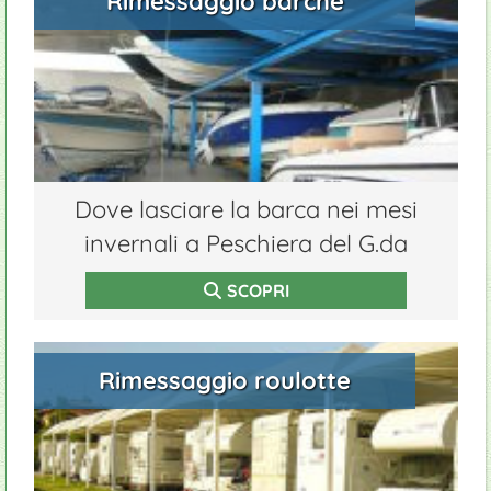
Rimessaggio barche
Cascate del Molina
Campeggi
Eventi sagre
Maratone
Serre e vivai
Manutenzione piscine
Appartamenti
Parco Cavour
Golf
Prodotti tipici
Aree di sosta camper
Ristoranti
Terme Aquardens
Fast food
Dove lasciare la barca nei mesi
invernali a Peschiera del G.da
SCOPRI
Rimessaggio roulotte