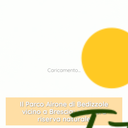
Caricamento...
Il Parco Airone di Bedizzole
vicino a Brescia: una vera
riserva naturale