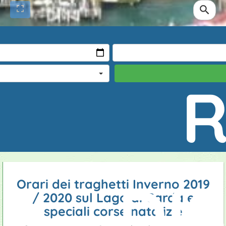
e
bambin
R
DI
Orari dei traghetti Inverno 2019
/ 2020 sul Lago di Garda e
speciali corse natalizie