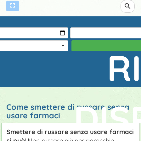
ne
 bambini
R
DIS
Come smettere di russare senza
usare farmaci
Smettere di russare senza usare farmaci
si può
! Non russare più per parecchie