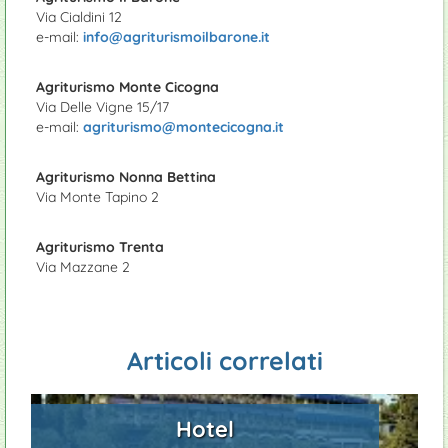
Campeggi
Tennis
Prodotti tipici
Manutenzione piscine
Via Cialdini 12
e-mail:
info@agriturismoilbarone.it
Appartamenti
Ciclismo
Giardinieri
Agriturismo Monte Cicogna
Ristoranti
Via Delle Vigne 15/17
e-mail:
agriturismo@montecicogna.it
Agriturismo Nonna Bettina
Via Monte Tapino 2
Agriturismo Trenta
Via Mazzane 2
Articoli correlati
Hotel