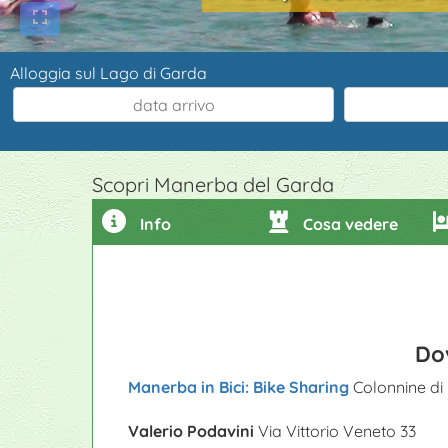
Alloggia sul Lago di Garda
Scopri Manerba del Garda
Info
Cosa vedere
Dov
Manerba in Bici: Bike Sharing
Colonnine di 
Valerio Podavini
Via Vittorio Veneto 33