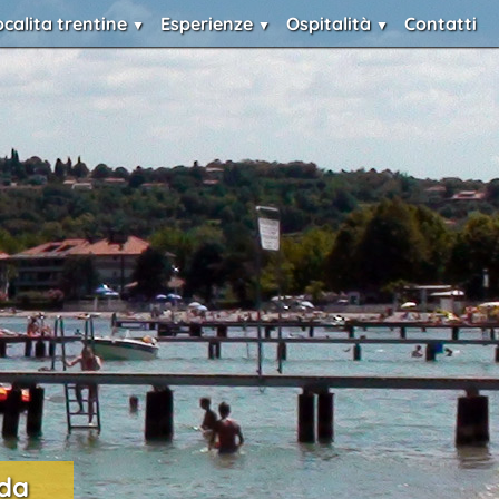
ocalita trentine
Esperienze
Ospitalità
Contatti
.da