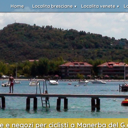
Home
Localita bresciane
Localita venete
L
e e negozi per ciclisti a Manerba del G