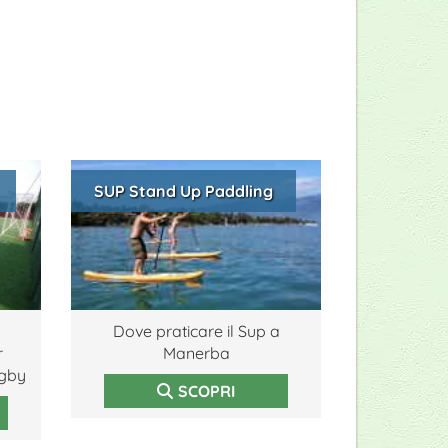
SUP Stand Up Paddling
o
Dove praticare il Sup a
r
Manerba
ugby
SCOPRI