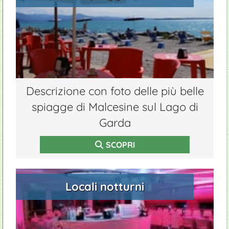
Escursioni sul Monte Baldo in funivia
Appartamenti
Ciclismo
Prodotti tipici
Giardinieri
Monte Baldo
Ristoranti
Maratone
Isola dell'Olivo
Windsurf
Isola del Sogno
Descrizione con foto delle più belle
spiagge di Malcesine sul Lago di
Garda
SCOPRI
Locali notturni