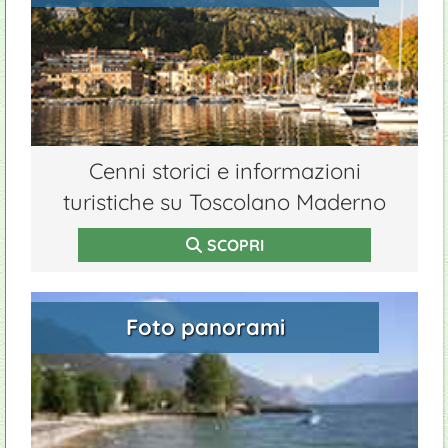
Ristoranti
Impianti sport
Giardinieri
Parapendio
Cenni storici e informazioni
turistiche su Toscolano Maderno
SCOPRI
Foto panorami