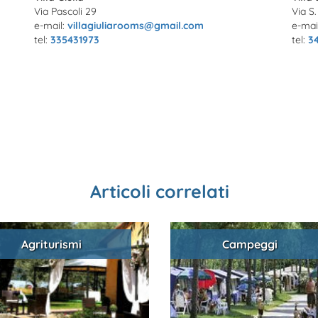
Via Pascoli 29
Via S
e-mail:
villagiuliarooms@gmail.com
e-mai
tel:
335431973
tel:
3
Articoli correlati
Agriturismi
Campeggi