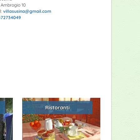
. Ambrogio 10
l:
villasusina@gmail.com
472734049
Ristoranti