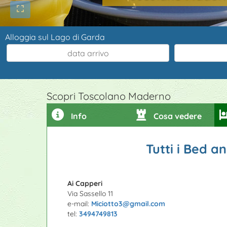
Alloggia sul Lago di Garda
Scopri Toscolano Maderno
Info
Cosa vedere
Tutti i Bed 
Ai Capperi
Via Sassello 11
e-mail:
Miciotto3@gmail.com
tel:
3494749813