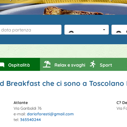
2 persone
0
Ospitalità
Relax e svaghi
Sport
and Breakfast che ci sono a Toscolan
Atlante
C? De
Via Garibaldi 76
Via F
e-mail:
darioforesti@gmail.com
tel:
365540244