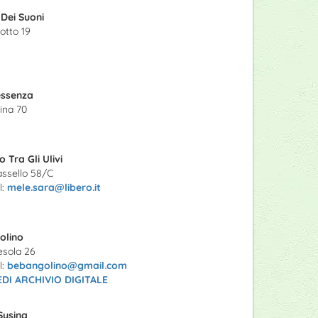
Dei Suoni
otto 19
essenza
tina 70
lo Tra Gli Ulivi
assello 58/C
l:
mele.sara@libero.it
olino
esola 26
l:
bebangolino@gmail.com
EDI ARCHIVIO DIGITALE
 Susina