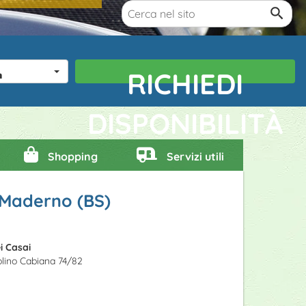
 bambini
RICHIEDI
DISPONIBILITÀ
Shopping
Servizi utili
o Maderno (BS)
i Casai
olino Cabiana 74/82