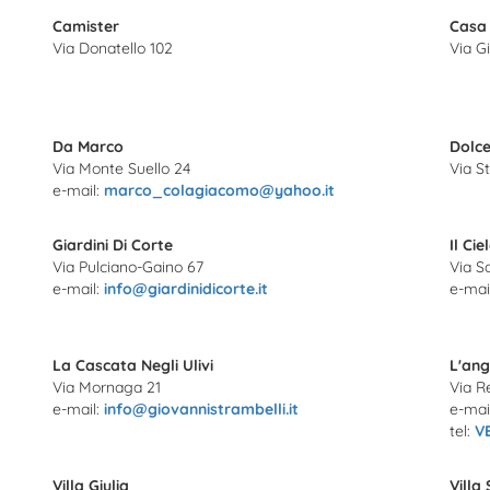
Camister
Casa 
Via Donatello 102
Via Gi
Da Marco
Dolc
Via Monte Suello 24
Via S
e-mail:
marco_colagiacomo@yahoo.it
Giardini Di Corte
Il Cie
Via Pulciano-Gaino 67
Via S
e-mail:
info@giardinidicorte.it
e-mai
La Cascata Negli Ulivi
L'ang
Via Mornaga 21
Via R
e-mail:
info@giovannistrambelli.it
e-mai
tel:
V
Villa Giulia
Villa