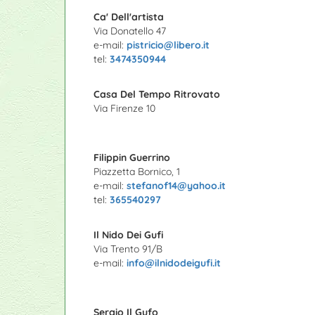
Ca' Dell'artista
Via Donatello 47
e-mail:
pistricio@libero.it
tel:
3474350944
Casa Del Tempo Ritrovato
Via Firenze 10
Filippin Guerrino
Piazzetta Bornico, 1
e-mail:
stefanof14@yahoo.it
tel:
365540297
Il Nido Dei Gufi
Via Trento 91/B
e-mail:
info@ilnidodeigufi.it
Sergio Il Gufo