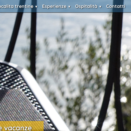
ocalita trentine
Esperienze
Ospitalità
Contatti
e vacanze