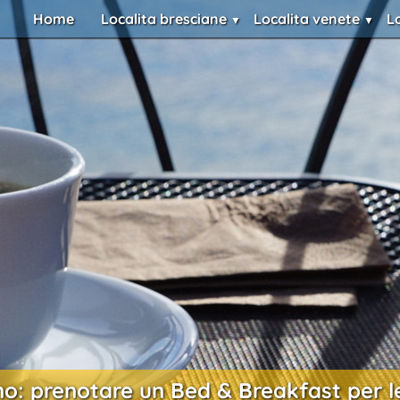
Home
Localita bresciane
Localita venete
L
o: prenotare un Bed & Breakfast per l