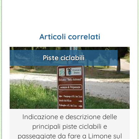
Casa natale di San Daniele Comboni
Campeggi
Tennis
Manutenzione piscine
Appartamenti
Impianti sport
Giardinieri
Ristoranti
Windsurf
Articoli correlati
Ciclismo
Piste ciclabili
Indicazione e descrizione delle
principali piste ciclabili e
passeggiate da fare a Limone sul