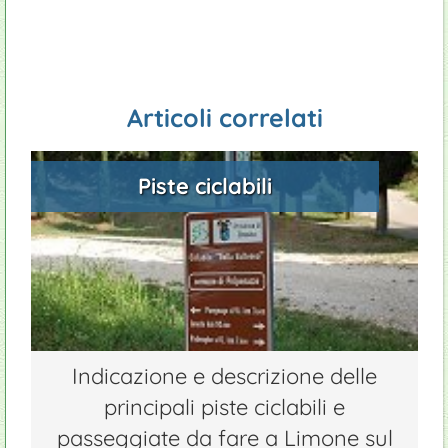
Casa natale di San Daniele Comboni
Campeggi
Tennis
Manutenzione piscine
Appartamenti
Impianti sport
Giardinieri
Ristoranti
Windsurf
Articoli correlati
Ciclismo
Piste ciclabili
Indicazione e descrizione delle
principali piste ciclabili e
passeggiate da fare a Limone sul