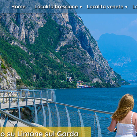
Home
Localita bresciane
Localita venete
L
to su Limone sul Garda