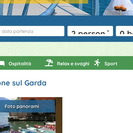
2 persone
0 b
Ospitalità
Relax e svaghi
Sport
one sul Garda
Foto panorami