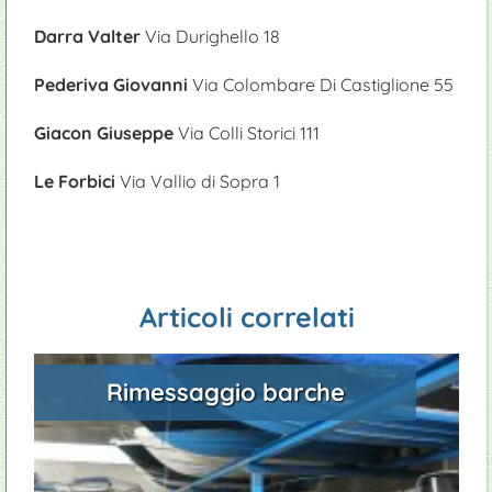
Parchi e Natura: Oasi di San Francesco
Campeggi
Eventi sagre
Ciclismo
Serre e vivai
Manutenzione piscine
Darra Valter
Via Durighello 18
Camminata da Rivoltella a Desenzano lungolago
Appartamenti
Equitazione
Enogastronomia: prodotti tipici
Giardinieri
Pederiva Giovanni
Via Colombare Di Castiglione 55
Chiese
Ristoranti
Pista ciclabile Brescia / Desenzano
Giacon Giuseppe
Via Colli Storici 111
Fast food
Le Forbici
Via Vallio di Sopra 1
Articoli correlati
Rimessaggio barche