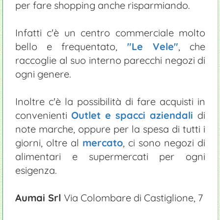
per fare shopping anche risparmiando.
Parchi e Natura: Oasi di San Francesco
Campeggi
Eventi sagre
Ciclismo
Serre e vivai
Manutenzione piscine
Camminata da Rivoltella a Desenzano lungolago
Appartamenti
Equitazione
Enogastronomia: prodotti tipici
Giardinieri
Infatti c'è un centro commerciale molto
bello e frequentato,
"Le Vele"
, che
Chiese
Ristoranti
Pista ciclabile Brescia / Desenzano
raccoglie al suo interno parecchi negozi di
Fast food
ogni genere.
Inoltre c'è la possibilità di fare acquisti in
convenienti
Outlet e spacci aziendali
di
note marche, oppure per la spesa di tutti i
giorni, oltre al
mercato
, ci sono negozi di
alimentari e supermercati per ogni
esigenza.
Aumai Srl
Via Colombare di Castiglione, 7