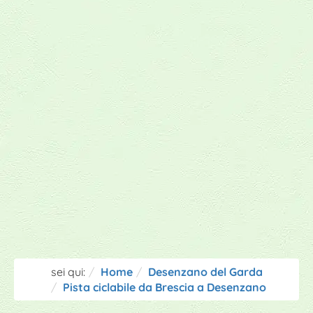
sei qui:
Home
Desenzano del Garda
Pista ciclabile da Brescia a Desenzano