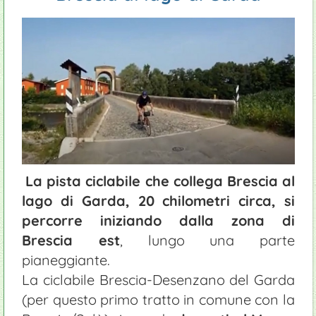
Castelli
Agriturismi
Aree picnic e barbeque
Impianti sport
Mercati
Aree di sosta camper
Parchi e Natura: Oasi di San Francesco
Campeggi
Eventi sagre
Ciclismo
Serre e vivai
Manutenzione piscine
Camminata da Rivoltella a Desenzano lungolago
Appartamenti
Equitazione
Enogastronomia: prodotti tipici
Giardinieri
Chiese
Ristoranti
Pista ciclabile Brescia / Desenzano
Fast food
La pista ciclabile che collega Brescia al
lago di Garda, 20 chilometri circa, si
percorre iniziando dalla zona di
Brescia est
, lungo una parte
pianeggiante.
La ciclabile Brescia-Desenzano del Garda
(per questo primo tratto in comune con la