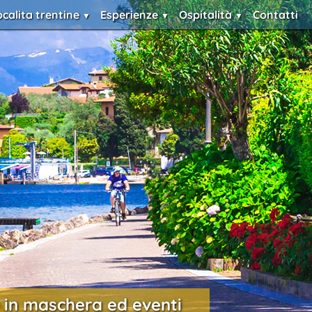
ocalita trentine
Esperienze
Ospitalità
Contatti
te in maschera ed eventi