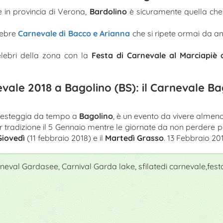
e in provincia di Verona,
Bardolino
è sicuramente quella che
lebre
Carnevale di Bacco e Arianna
che si ripete ormai da ann
elebri della zona con la
Festa di Carnevale al Marciapiè 
vale 2018 a Bagolino (BS): il Carnevale B
 festeggia da tempo a
Bagolino
, è un evento da vivere almeno
er tradizione il 5 Gennaio mentre le giornate da non perdere p
Giovedì
(11 febbraio 2018) e il
Martedì Grasso
. 13 Febbraio 201
eval Gardasee, Carnival Garda lake, sfilatedi carnevale,fest