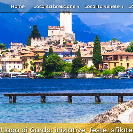
Home
Localita bresciane
Localita venete
L
 lago di Garda: iniziative, feste, sfila