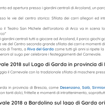
nto ed apertura presso i giardini centrali di Arcoland, un par
o le vie del centro storico: Sfilata dei carri allegori ed i
 il Teatro San Michele dell'oratorio di Arco va in scena lo
rco"
 giardini centrali tutti a giocare ad Arcoland, il parco giochi
e vie del Centro seconda grande sfilata dei carri e momenti di
ncia di Trento, a
Riva del Garda
come tutti gli anni si ripete l
heroni al sugo per celebrare i festeggiamenti del Carnevale.
ale 2018 sul Lago di Garda in provincia di 
gia il Carnevale con la tradizionale sfilata di maschere press
arda in provincia di Brescia, come
Desenzano
,
Salò
,
Sirmio
n tanti dolci, frittelle e momenti di intrattenimento, soprattut
ale 2018 a Bardolino sul lago di Garda or