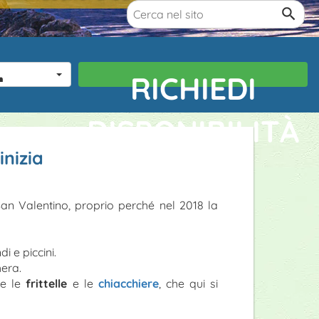
 bambini
RICHIEDI
DISPONIBILITÀ
nizia
San Valentino, proprio perché nel 2018 la
i e piccini.
hera.
me le
frittelle
e le
chiacchiere
, che qui si