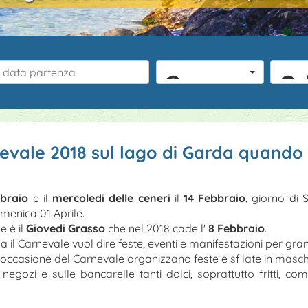
2 persone
0
evale 2018 sul lago di Garda quando i
bbraio
e il
mercoledi delle ceneri
il
14 Febbraio
, giorno di 
menica 01 Aprile.
e è il
Giovedi Grasso
che nel 2018 cade l'
8 Febbraio
.
 il Carnevale vuol dire feste, eventi e manifestazioni per grand
n occasione del Carnevale organizzano feste e sfilate in masc
ozi e sulle bancarelle tanti dolci, soprattutto fritti, co