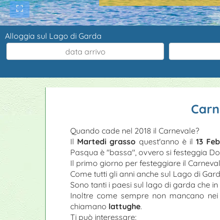
Alloggia sul Lago di Garda
Carn
Quando cade nel 2018 il Carnevale?
Il
Martedi grasso
quest'anno è il
13 Fe
Pasqua è "bassa", ovvero si festeggia Do
Il primo giorno per festeggiare il Carneval
Come tutti gli anni anche sul Lago di Garda
Sono tanti i paesi sul lago di garda che i
Inoltre come sempre non mancano nei neg
chiamano
lattughe
.
Ti può interessare: