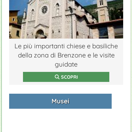
Isola di Trimelone
Campeggi
Manutenzione piscine
Appartamenti
Giardinieri
Ristoranti
Centri commerciali
Le più importanti chiese e basiliche
della zona di Brenzone e le visite
guidate
SCOPRI
Musei